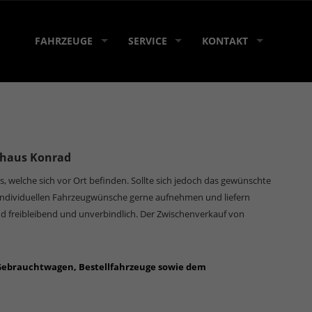
FAHRZEUGE
SERVICE
KONTAKT
ohaus Konrad
s, welche sich vor Ort befinden. Sollte sich jedoch das gewünschte
 individuellen Fahrzeugwünsche gerne aufnehmen und liefern
d freibleibend und unverbindlich. Der Zwischenverkauf von
 Gebrauchtwagen, Bestellfahrzeuge sowie dem
bungen Karlsruhe, Rastatt, Ettlingen, Durlach, Bretten,
bronn, Mannheim, Speyer, Ludwigshafen, Kandel,