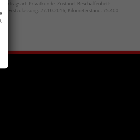
Vertragsart: Privatkunde, Zustand, Beschaffenheit:
frei, Erstzulassung: 27.10.2016, Kilometerstand: 75.400
e
t
cken
gleichen