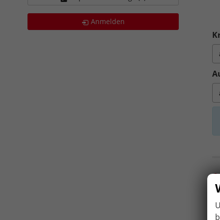
Ge
Ba
Anmelden
Kr
A
A
U
b