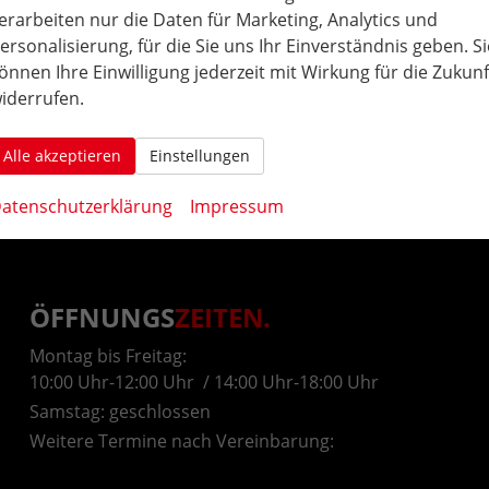
HU/AU neu, Nichtraucher-Fahrzeug, 
erarbeiten nur die Daten für Marketing, Analytics und
Scheckheftgepflegt, Zustand: unfall
ersonalisierung, für die Sie uns Ihr Einverständnis geben. Si
km, Fahrzeugnr.: 259016
önnen Ihre Einwilligung jederzeit mit Wirkung für die Zukunf
iderrufen.
Rückruf-Service
PDF-Datei, Fahrzeugexposé dru
Drucken, parken oder ver
Alle akzeptieren
Einstellungen
atenschutzerklärung
Impressum
ÖFFNUNGS
ZEITEN
.
Montag bis Freitag:
10:00 Uhr-12:00 Uhr / 14:00 Uhr-18:00 Uhr
Samstag: geschlossen
Weitere Termine nach Vereinbarung: