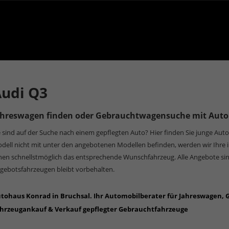
udi Q3
ahreswagen finden oder Gebrauchtwagensuche mit Aut
e sind auf der Suche nach einem gepflegten Auto? Hier finden Sie junge Auto
dell nicht mit unter den angebotenen Modellen befinden, werden wir Ihre
nen schnellstmöglich das entsprechende Wunschfahrzeug. Alle Angebote sin
gebotsfahrzeugen bleibt vorbehalten.
tohaus Konrad in Bruchsal. Ihr Automobilberater für Jahreswagen,
hrzeugankauf & Verkauf gepflegter Gebrauchtfahrzeuge
in den Umge
orzheim, Mühlacker, Sinsheim, Wiesloch, Walldorf, Rauenberg, Heil