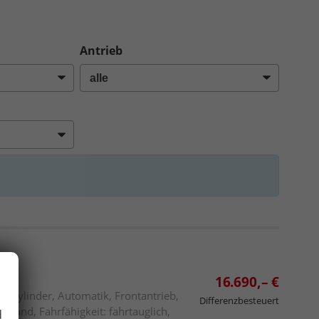
achtal, Heidelberg, Schwetzingen, Hockenheim, Baden-
Antrieb
16.690,– €
 4 Zylinder, Automatik, Frontantrieb,
Differenzbesteuert
ustand, Fahrfähigkeit: fahrtauglich,
d