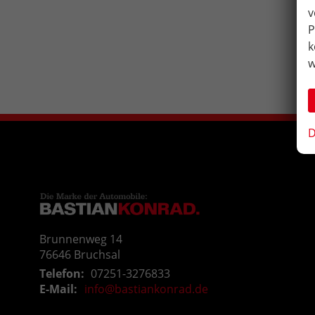
v
P
k
w
D
Brunnenweg 14
76646
Bruchsal
Telefon:
07251-3276833
E-Mail:
info@bastiankonrad.de