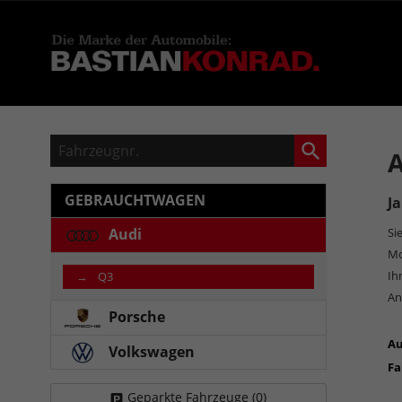
Fahrzeugnr.
A
GEBRAUCHTWAGEN
J
Audi
Si
Mo
Ih
Q3
An
Porsche
Au
Volkswagen
Fa
Pf
Geparkte Fahrzeuge (
0
)