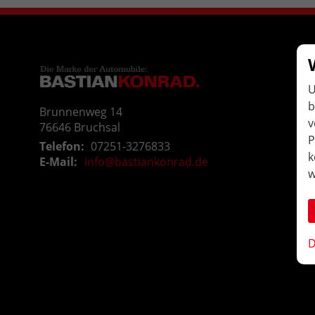
U
b
Brunnenweg 14
v
76646
Bruchsal
P
Telefon:
07251-3276833
k
E-Mail:
info@bastiankonrad.de
w
D