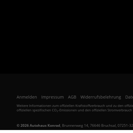
Anmelden
Impressum
AGB
Widerrufsbelehrung
Dat
Weitere Informationen zum offiziellen Kraftstoffverbrauch und zu den offizi
offiziellen spezifischen CO
-Emissionen und den offiziellen Stromverbrauch
2
© 2026
Autohaus Konrad
,
Brunnenweg 14
,
76646
Bruchsal,
07251-3