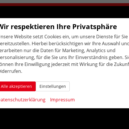
Wir respektieren Ihre Privatsphäre
ÖFFNUNGS
ZEITEN
.
nsere Website setzt Cookies ein, um unsere Dienste für Sie
Montag bis Freitag:
ereitzustellen. Hierbei berücksichtigen wir Ihre Auswahl un
10:00 Uhr-12:00 Uhr / 14:00 Uhr-18:00 Uhr
erarbeiten nur die Daten für Marketing, Analytics und
Samstag: geschlossen
ersonalisierung, für die Sie uns Ihr Einverständnis geben. Si
önnen Ihre Einwilligung jederzeit mit Wirkung für die Zukunf
Weitere Termine nach Vereinbarung:
iderrufen.
AAutohaus Konrad in Bruchsal. Ihr Partner für EU-Neuwagen, Reimport Fahrzeuge,
Alle akzeptieren
Einstellungen
gepflegten Gebrauchtwagen in der Region und dem Umland, Karlsruhe, Durlach,
Weingarten, Ettlingen, Rastatt, Baden-Baden, Offenburg, Achern, Lahr, Bühl,
atenschutzerklärung
Impressum
Emmendingen, Braisach, Riegel, Lörrach, Freiburg, Bretten, Pfinztal, Mühlacker,
Pforzheim, Althengstett, Calw, Nagold, Freudenstadt, Sinsheim, Heilbronn, Waghäusel,
Wiesloch, Walldorf, Heidelberg, Heilbronn, Bad Rappenau, Eppingen, Hockenheim,
Schwetzingen, Ketsch, Mosbach, Neckarsteinach, Neckarelz, Buchen, Mannheim,