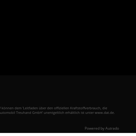
nnen dem 'Leitfaden über den offiziellen Kraftstoffverbrauch, die
utomobil Treuhand GmbH' unentgeltlich erhältlich ist unter www.dat.de.
Powered by Autrado