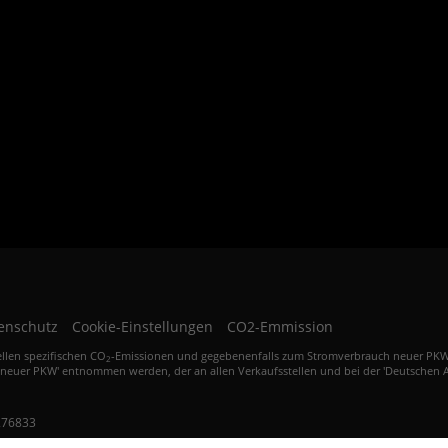
Weinheim, Viernheim, Ladenburg, Heppenheim, Germersheim, Speyer, Ludwigshafen,
Landau, Kandel, Herxheim, Bellheim, Neustadt, Worms, Bad Dürkheim, Grünstadt,
Mutterstadt, Frankenthal, Kaiserslautern, Pirmarsens, Wachenheim, der Region
Kraichgau, Rhein-Neckar-Kreis, Kraichgau, Nordbaden, Schwarzwald, Hessen, Rheinland
Pfalz, Kurpfalz sowie Odenwald.
Autoankauf in Bruchsal, der Region Karlsruhe Heidelberg Kraichgau sowie
dem Rhein-Neckar Raum und des näheren Umkreis.
enschutz
Cookie-Einstellungen
CO2-Emmission
ellen spezifischen CO
-Emissionen und gegebenenfalls zum Stromverbrauch neuer PKW kö
2
 neuer PKW' entnommen werden, der an allen Verkaufsstellen und bei der 'Deutschen A
276833