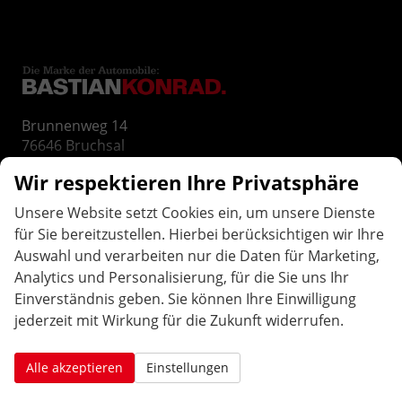
Brunnenweg 14
76646
Bruchsal
Telefon:
07251-3276833
Wir respektieren Ihre Privatsphäre
E-Mail:
info@bastiankonrad.de
Unsere Website setzt Cookies ein, um unsere Dienste
für Sie bereitzustellen. Hierbei berücksichtigen wir Ihre
ÖFFNUNGS
ZEITEN
.
Auswahl und verarbeiten nur die Daten für Marketing,
Analytics und Personalisierung, für die Sie uns Ihr
Montag bis Freitag:
Einverständnis geben. Sie können Ihre Einwilligung
10:00 Uhr-12:00 Uhr / 14:00 Uhr-18:00 Uhr
jederzeit mit Wirkung für die Zukunft widerrufen.
Samstag: geschlossen
Weitere Termine nach Vereinbarung:
Alle akzeptieren
Einstellungen
AAutohaus Konrad in Bruchsal. Ihr Partner für EU-Neuwagen, Reimport Fahrzeuge, gepflegten