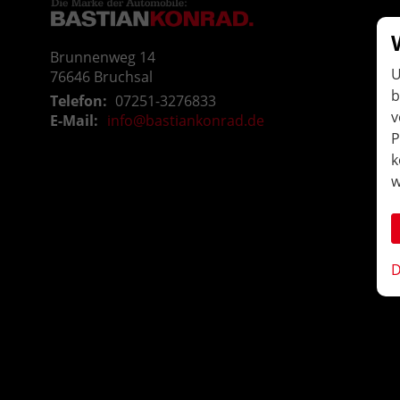
Brunnenweg 14
U
76646
Bruchsal
b
Telefon:
07251-3276833
v
E-Mail:
info@bastiankonrad.de
P
k
w
D