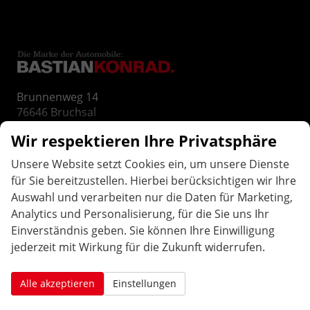
Brunnenweg 14
76646
Bruchsal
Telefon:
07251-3276833
Wir respektieren Ihre Privatsphäre
E-Mail:
info@bastiankonrad.de
Unsere Website setzt Cookies ein, um unsere Dienste
für Sie bereitzustellen. Hierbei berücksichtigen wir Ihre
ÖFFNUNGS
ZEITEN
.
Auswahl und verarbeiten nur die Daten für Marketing,
Analytics und Personalisierung, für die Sie uns Ihr
Montag bis Freitag:
Einverständnis geben. Sie können Ihre Einwilligung
10:00 Uhr-12:00 Uhr / 14:00 Uhr-18:00 Uhr
jederzeit mit Wirkung für die Zukunft widerrufen.
Samstag: geschlossen
Weitere Termine nach Vereinbarung:
Alle akzeptieren
Einstellungen
AAutohaus Konrad in Bruchsal. Ihr Partner für EU-Neuwagen, Reimport Fahrzeuge, gepflegten