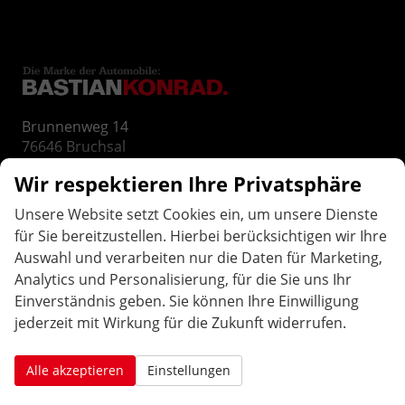
Brunnenweg 14
76646
Bruchsal
Telefon:
07251-3276833
Wir respektieren Ihre Privatsphäre
E-Mail:
info@bastiankonrad.de
Unsere Website setzt Cookies ein, um unsere Dienste
für Sie bereitzustellen. Hierbei berücksichtigen wir Ihre
ÖFFNUNGS
ZEITEN
.
Auswahl und verarbeiten nur die Daten für Marketing,
Analytics und Personalisierung, für die Sie uns Ihr
Montag bis Freitag:
Einverständnis geben. Sie können Ihre Einwilligung
10:00 Uhr-12:00 Uhr / 14:00 Uhr-18:00 Uhr
jederzeit mit Wirkung für die Zukunft widerrufen.
Samstag: geschlossen
Weitere Termine nach Vereinbarung:
Alle akzeptieren
Einstellungen
AAutohaus Konrad in Bruchsal. Ihr Partner für EU-Neuwagen, Reimport Fahrzeuge, gepflegten