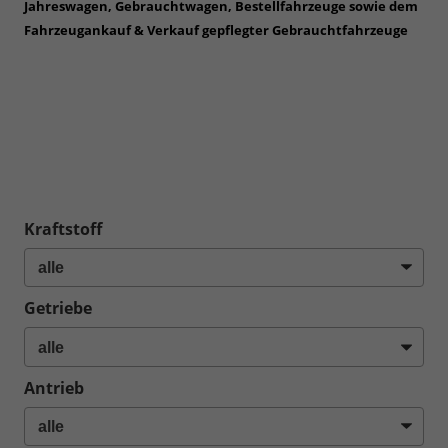
Jahreswagen, Gebrauchtwagen, Bestellfahrzeuge sowie dem
Fahrzeugankauf & Verkauf gepflegter Gebrauchtfahrzeuge
in
den Umgebungen Karlsruhe, Rastatt, Ettlingen, Durlach,
Bretten, Pforzheim, Mühlacker, Sinsheim, Wiesloch,
Walldorf, Rauenberg, Heilbronn, Mannheim, Speyer,
Ludwigshafen, Kandel, Germersheim, Neustadt, Waghäusel,
Bad Schönborn, Östringen, Angelbachtal, Heidelberg,
Schwetzingen, Hockenheim, Baden-Baden, Kraichgau,
Kraichtal, Kurpfalz sowie dem Rhein-Neckar-Raum
Kraftstoff
Getriebe
Antrieb