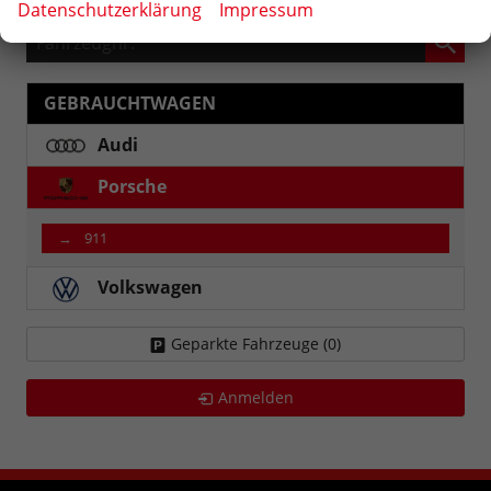
Datenschutzerklärung
Impressum
Fahrzeugnr.
GEBRAUCHTWAGEN
Audi
Porsche
911
Volkswagen
Geparkte Fahrzeuge (
0
)
Anmelden