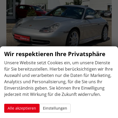
Wir respektieren Ihre Privatsphäre
Unsere Website setzt Cookies ein, um unsere Dienste
sofort lieferbar
35.996,– €
für Sie bereitzustellen. Hierbei berücksichtigen wir Ihre
3-türig, 221 kW (300 PS), 3.387 cm³,
Differenzbesteuert
6 Zylinder, Schalt. 6-Gang, Allrad,
Auswahl und verarbeiten nur die Daten für Marketing,
Verbrennungsmotor (ICE), Benzin, Außenfarbe: Silber,
Analytics und Personalisierung, für die Sie uns Ihr
Zustand, Fahrfähigkeit: fahrtauglich, Vertragsart:
Einverständnis geben. Sie können Ihre Einwilligung
Gewerbekunde, HU/AU neu, Nichtraucher-Fahrzeug,
jederzeit mit Wirkung für die Zukunft widerrufen.
Vertragsart: Privatkunde, Erstzulassung: 20.11.2000,
Kilometerstand: 147.900 km, Fahrzeugnr.: 259011
Alle akzeptieren
Einstellungen
Rückruf-Service
PDF-Datei, Fahrzeugexposé drucken
Drucken, parken oder vergleichen