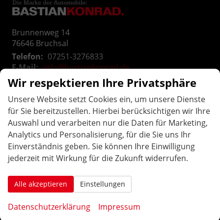
Brunnenweg 14
76646
Bruchsal
Telefon:
07251-3276833
E-Mail:
info@bastiankonrad.de
Wir respektieren Ihre Privatsphäre
ÖFFNUNGS
ZEITEN
.
Unsere Website setzt Cookies ein, um unsere Dienste
für Sie bereitzustellen. Hierbei berücksichtigen wir Ihre
Montag bis Freitag:
Auswahl und verarbeiten nur die Daten für Marketing,
10:00 Uhr-12:00 Uhr / 14:00 Uhr-18:00 Uhr
Analytics und Personalisierung, für die Sie uns Ihr
Samstag: geschlossen
Einverständnis geben. Sie können Ihre Einwilligung
Weitere Termine nach Vereinbarung:
jederzeit mit Wirkung für die Zukunft widerrufen.
AAutohaus Konrad in Bruchsal. Ihr Partner für EU-Neuwagen, Reimport Fahrzeuge, gepflegten
Alle akzeptieren
Einstellungen
Gebrauchtwagen in der Region und dem Umland, Karlsruhe, Durlach, Weingarten, Ettlingen, Rastatt,
Datenschutzerklärung
Impressum
Baden-Baden, Offenburg, Achern, Lahr, Bühl, Emmendingen, Braisach, Riegel, Lörrach, Freiburg,
Bretten, Pfinztal, Mühlacker, Pforzheim, Althengstett, Calw, Nagold, Freudenstadt, Sinsheim,