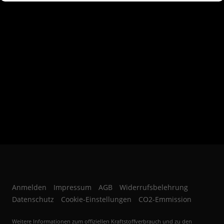
Heilbronn, Waghäusel, Wiesloch, Walldorf, Heidelberg, Heilbronn, Bad Rappenau, Eppingen,
Hockenheim, Schwetzingen, Ketsch, Mosbach, Neckarsteinach, Neckarelz, Buchen, Mannheim,
Weinheim, Viernheim, Ladenburg, Heppenheim, Germersheim, Speyer, Ludwigshafen, Landau,
Kandel, Herxheim, Bellheim, Neustadt, Worms, Bad Dürkheim, Grünstadt, Mutterstadt, Frankenthal,
Kaiserslautern, Pirmarsens, Wachenheim, der Region Kraichgau, Rhein-Neckar-Kreis, Kraichgau,
Nordbaden, Schwarzwald, Hessen, Rheinland Pfalz, Kurpfalz sowie Odenwald.
Autoankauf in Bruchsal, der Region Karlsruhe Heidelberg Kraichgau sowie
dem Rhein-Neckar Raum und des näheren Umkreis.
Anmelden
Impressum
AGB
Widerrufsbelehrung
Datenschutz
Cookie-Einstellungen
CO2-Emmission
Weitere Informationen zum offiziellen Kraftstoffverbrauch und zu den