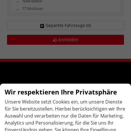
New Beetle
T7 Multivan
Geparkte Fahrzeuge (
0
)
Anmelden
Wir respektieren Ihre Privatsphäre
Unsere Website setzt Cookies ein, um unsere Dienste
für Sie bereitzustellen. Hierbei berücksichtigen wir Ihre
Brunnenweg 14
76646
Bruchsal
Auswahl und verarbeiten nur die Daten für Marketing,
Analytics und Personalisierung, für die Sie uns Ihr
Telefon:
07251-3276833
E-Mail:
info@bastiankonrad.de
Einverständnis geben. Sie können Ihre Einwilligung