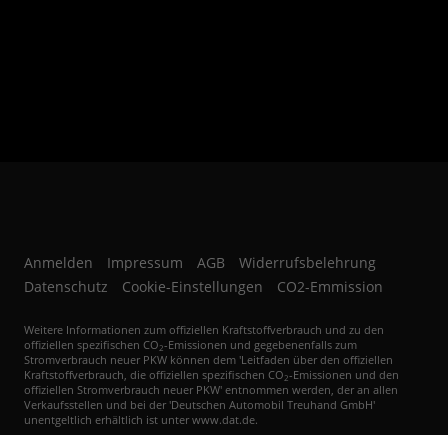
Autoankauf in Bruchsal, der Region Karlsruhe Heidelberg Kraichgau sowie
dem Rhein-Neckar Raum und des näheren Umkreis.
Anmelden
Impressum
AGB
Widerrufsbelehrung
Datenschutz
Cookie-Einstellungen
CO2-Emmission
Weitere Informationen zum offiziellen Kraftstoffverbrauch und zu den
offiziellen spezifischen CO
-Emissionen und gegebenenfalls zum
2
Stromverbrauch neuer PKW können dem 'Leitfaden über den offiziellen
Kraftstoffverbrauch, die offiziellen spezifischen CO
-Emissionen und den
2
offiziellen Stromverbrauch neuer PKW' entnommen werden, der an allen
Verkaufsstellen und bei der 'Deutschen Automobil Treuhand GmbH'
unentgeltlich erhältlich ist unter www.dat.de.