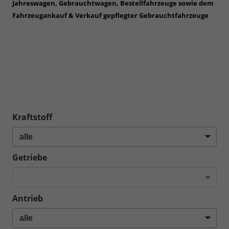
Jahreswagen, Gebrauchtwagen, Bestellfahrzeuge sowie dem
Fahrzeugankauf & Verkauf gepflegter Gebrauchtfahrzeuge
in
den Umgebungen Karlsruhe, Rastatt, Ettlingen, Durlach,
Bretten, Pforzheim, Mühlacker, Sinsheim, Wiesloch,
Walldorf, Rauenberg, Heilbronn, Mannheim, Speyer,
Ludwigshafen, Kandel, Germersheim, Neustadt, Waghäusel,
Bad Schönborn, Östringen, Angelbachtal, Heidelberg,
Schwetzingen, Hockenheim, Baden-Baden, Kraichgau,
Kraichtal, Kurpfalz sowie dem Rhein-Neckar-Raum
Kraftstoff
Getriebe
Antrieb