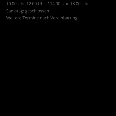
10:00 Uhr-12:00 Uhr / 14:00 Uhr-18:00 Uhr
Samstag: geschlossen
Weitere Termine nach Vereinbarung:
AAutohaus Konrad in Bruchsal. Ihr Partner für EU-Neuwagen, Reimport Fahrzeuge, gepflegten
Gebrauchtwagen in der Region und dem Umland, Karlsruhe, Durlach, Weingarten, Ettlingen, Rastatt,
Baden-Baden, Offenburg, Achern, Lahr, Bühl, Emmendingen, Braisach, Riegel, Lörrach, Freiburg,
Bretten, Pfinztal, Mühlacker, Pforzheim, Althengstett, Calw, Nagold, Freudenstadt, Sinsheim,
Heilbronn, Waghäusel, Wiesloch, Walldorf, Heidelberg, Heilbronn, Bad Rappenau, Eppingen,
Hockenheim, Schwetzingen, Ketsch, Mosbach, Neckarsteinach, Neckarelz, Buchen, Mannheim,
Weinheim, Viernheim, Ladenburg, Heppenheim, Germersheim, Speyer, Ludwigshafen, Landau,
Kandel, Herxheim, Bellheim, Neustadt, Worms, Bad Dürkheim, Grünstadt, Mutterstadt, Frankenthal,
Kaiserslautern, Pirmarsens, Wachenheim, der Region Kraichgau, Rhein-Neckar-Kreis, Kraichgau,
Nordbaden, Schwarzwald, Hessen, Rheinland Pfalz, Kurpfalz sowie Odenwald.
Autoankauf in Bruchsal, der Region Karlsruhe Heidelberg Kraichgau sowie
dem Rhein-Neckar Raum und des näheren Umkreis.