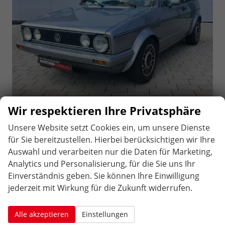
Wir respektieren Ihre Privatsphäre
sofort lieferbar
5.890,– €
3-türig, 53 kW (72 PS), 1.576 cm³,
Differenzbesteuert
Unsere Website setzt Cookies ein, um unsere Dienste
4 Zylinder, Frontantrieb,
für Sie bereitzustellen. Hierbei berücksichtigen wir Ihre
Verbrennungsmotor (ICE), Benzin, Außenfarbe: Silber,
Auswahl und verarbeiten nur die Daten für Marketing,
Zustand, Fahrfähigkeit: fahrtauglich, Vertragsart:
Analytics und Personalisierung, für die Sie uns Ihr
Gewerbekunde, Vertragsart: Privatkunde, Erstzulassung:
Einverständnis geben. Sie können Ihre Einwilligung
14.05.1987, Kilometerstand: 218.300 km, Fahrzeugnr.:
jederzeit mit Wirkung für die Zukunft widerrufen.
259013
Rückruf-Service
PDF-Datei, Fahrzeugexposé drucken
Drucken, parken oder vergleichen
Alle akzeptieren
Einstellungen