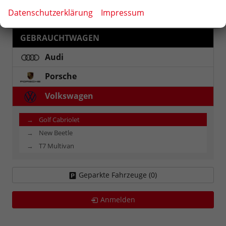
Fahrzeugnr.
Datenschutzerklärung
Impressum
GEBRAUCHTWAGEN
Audi
Porsche
Volkswagen
Golf Cabriolet
New Beetle
T7 Multivan
Geparkte Fahrzeuge (
0
)
Anmelden