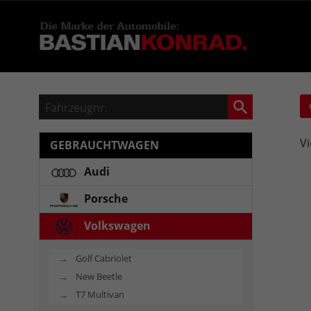
Fahrzeugnr.
Vi
GEBRAUCHTWAGEN
Audi
Porsche
Volkswagen
Golf Cabriolet
New Beetle
T7 Multivan