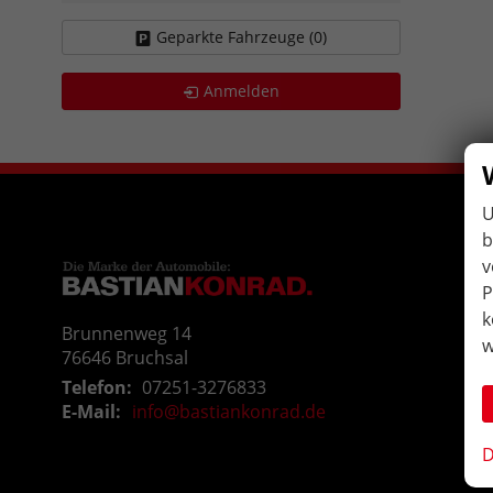
Geparkte Fahrzeuge (
0
)
Anmelden
U
b
v
P
k
Brunnenweg 14
w
76646
Bruchsal
Telefon:
07251-3276833
E-Mail:
info@bastiankonrad.de
D