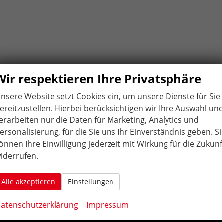
Wir respektieren Ihre Privatsphäre
nsere Website setzt Cookies ein, um unsere Dienste für Sie
ereitzustellen. Hierbei berücksichtigen wir Ihre Auswahl un
erarbeiten nur die Daten für Marketing, Analytics und
ÖFFNUNGS
ZEITEN
.
ersonalisierung, für die Sie uns Ihr Einverständnis geben. Si
Montag bis Freitag:
önnen Ihre Einwilligung jederzeit mit Wirkung für die Zukunf
10:00 Uhr-12:00 Uhr / 14:00 Uhr-18:00 Uhr
iderrufen.
Samstag: geschlossen
Alle akzeptieren
Einstellungen
Weitere Termine nach Vereinbarung:
atenschutzerklärung
Impressum
AAutohaus Konrad in Bruchsal. Ihr Partner für EU-Neuwagen, Reimport Fahrzeuge,
gepflegten Gebrauchtwagen in der Region und dem Umland, Karlsruhe, Durlach,