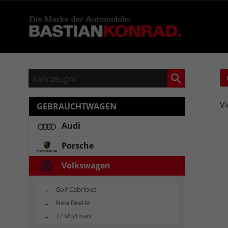
Fahrzeugnr.
Vi
GEBRAUCHTWAGEN
Audi
Porsche
Volkswagen
Golf Cabriolet
New Beetle
T7 Multivan