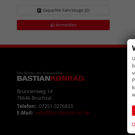
Geparkte Fahrzeuge (
0
)
Anmelden
U
b
v
P
k
Brunnenweg 14
w
76646
Bruchsal
Telefon:
07251-3276833
E-Mail:
info@bastiankonrad.de
D