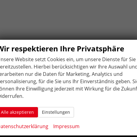
Wir respektieren Ihre Privatsphäre
nsere Website setzt Cookies ein, um unsere Dienste für Sie
ereitzustellen. Hierbei berücksichtigen wir Ihre Auswahl un
erarbeiten nur die Daten für Marketing, Analytics und
ÖFFNUNGS
ZEITEN
.
ersonalisierung, für die Sie uns Ihr Einverständnis geben. Si
Montag bis Freitag:
önnen Ihre Einwilligung jederzeit mit Wirkung für die Zukunf
10:00 Uhr-12:00 Uhr / 14:00 Uhr-18:00 Uhr
iderrufen.
Samstag: geschlossen
Alle akzeptieren
Einstellungen
Weitere Termine nach Vereinbarung:
atenschutzerklärung
Impressum
AAutohaus Konrad in Bruchsal. Ihr Partner für EU-Neuwagen, Reimport Fahrzeuge,
gepflegten Gebrauchtwagen in der Region und dem Umland, Karlsruhe, Durlach,