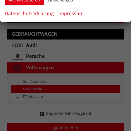
Rückruf-Service
PDF-Datei, Fahrzeugexposé drucken
Drucken, parken oder vergleichen
Datenschutzerklärung
Impressum
Fahrzeugnr.
GEBRAUCHTWAGEN
Audi
Porsche
Volkswagen
Golf Cabriolet
New Beetle
T7 Multivan
Geparkte Fahrzeuge (
0
)
Anmelden