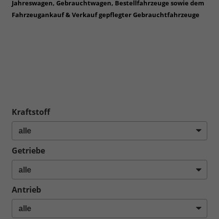
Jahreswagen, Gebrauchtwagen, Bestellfahrzeuge sowie dem
Fahrzeugankauf & Verkauf gepflegter Gebrauchtfahrzeuge
in
den Umgebungen Karlsruhe, Rastatt, Ettlingen, Durlach,
Bretten, Pforzheim, Mühlacker, Sinsheim, Wiesloch,
Walldorf, Rauenberg, Heilbronn, Mannheim, Speyer,
Ludwigshafen, Kandel, Germersheim, Neustadt, Waghäusel,
Bad Schönborn, Östringen, Angelbachtal, Heidelberg,
Schwetzingen, Hockenheim, Baden-Baden, Kraichgau,
Kraichtal, Kurpfalz sowie dem Rhein-Neckar-Raum
Kraftstoff
Getriebe
Antrieb