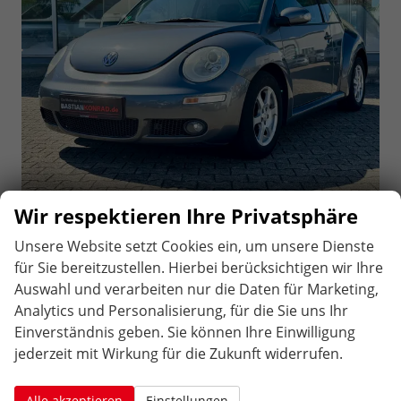
Wir respektieren Ihre Privatsphäre
sofort lieferbar
3.690,– €
3-türig, 77 kW (105 PS), 1.896 cm³,
Differenzbesteuert
Unsere Website setzt Cookies ein, um unsere Dienste
4 Zylinder, Schalt. 5-Gang, Frontantrieb,
für Sie bereitzustellen. Hierbei berücksichtigen wir Ihre
Verbrennungsmotor (ICE), Diesel, Außenfarbe: Grau,
Auswahl und verarbeiten nur die Daten für Marketing,
Zustand, Aussehen: 2, gut, Zustand, Fahrfähigkeit:
Analytics und Personalisierung, für die Sie uns Ihr
fahrtauglich, Vertragsart: Gewerbekunde, Vertragsart:
Einverständnis geben. Sie können Ihre Einwilligung
Privatkunde, Zustand: Unfallwagen fachgerecht repariert,
jederzeit mit Wirkung für die Zukunft widerrufen.
Erstzulassung: 31.07.2008, Kilometerstand: 243.200 km,
Fahrzeugnr.: 259014
Alle akzeptieren
Einstellungen