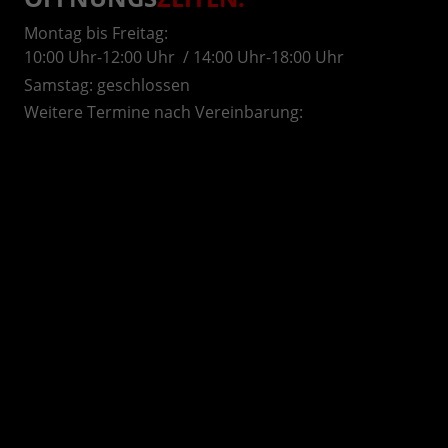
Montag bis Freitag:
10:00 Uhr-12:00 Uhr / 14:00 Uhr-18:00 Uhr
Samstag: geschlossen
Weitere Termine nach Vereinbarung:
AAutohaus Konrad in Bruchsal. Ihr Partner für EU-Neuwagen, Reimport Fahrzeuge, gepflegten
Gebrauchtwagen in der Region und dem Umland, Karlsruhe, Durlach, Weingarten, Ettlingen, Rastatt,
Baden-Baden, Offenburg, Achern, Lahr, Bühl, Emmendingen, Braisach, Riegel, Lörrach, Freiburg,
Bretten, Pfinztal, Mühlacker, Pforzheim, Althengstett, Calw, Nagold, Freudenstadt, Sinsheim,
Heilbronn, Waghäusel, Wiesloch, Walldorf, Heidelberg, Heilbronn, Bad Rappenau, Eppingen,
Hockenheim, Schwetzingen, Ketsch, Mosbach, Neckarsteinach, Neckarelz, Buchen, Mannheim,
Weinheim, Viernheim, Ladenburg, Heppenheim, Germersheim, Speyer, Ludwigshafen, Landau,
Kandel, Herxheim, Bellheim, Neustadt, Worms, Bad Dürkheim, Grünstadt, Mutterstadt, Frankenthal,
Kaiserslautern, Pirmarsens, Wachenheim, der Region Kraichgau, Rhein-Neckar-Kreis, Kraichgau,
Nordbaden, Schwarzwald, Hessen, Rheinland Pfalz, Kurpfalz sowie Odenwald.
Autoankauf in Bruchsal, der Region Karlsruhe Heidelberg Kraichgau sowie
dem Rhein-Neckar Raum und des näheren Umkreis.