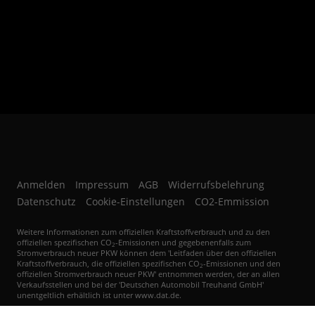
Autoankauf in Bruchsal, der Region Karlsruhe Heidelberg Kraichgau sowie
dem Rhein-Neckar Raum und des näheren Umkreis.
Anmelden
Impressum
AGB
Widerrufsbelehrung
Datenschutz
Cookie-Einstellungen
CO2-Emmission
Weitere Informationen zum offiziellen Kraftstoffverbrauch und zu den
offiziellen spezifischen CO
-Emissionen und gegebenenfalls zum
2
Stromverbrauch neuer PKW können dem 'Leitfaden über den offiziellen
Kraftstoffverbrauch, die offiziellen spezifischen CO
-Emissionen und den
2
offiziellen Stromverbrauch neuer PKW' entnommen werden, der an allen
Verkaufsstellen und bei der 'Deutschen Automobil Treuhand GmbH'
unentgeltlich erhältlich ist unter www.dat.de.