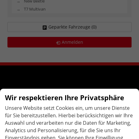
New Beetle
T7 Multivan
Geparkte Fahrzeuge (
0
)
Anmelden
Wir respektieren Ihre Privatsphäre
Unsere Website setzt Cookies ein, um unsere Dienste
für Sie bereitzustellen. Hierbei berücksichtigen wir Ihre
Brunnenweg 14
76646
Bruchsal
Auswahl und verarbeiten nur die Daten für Marketing,
Analytics und Personalisierung, für die Sie uns Ihr
Telefon:
07251-3276833
E-Mail:
info@bastiankonrad.de
Einverständnis geben. Sie können Ihre Einwilligung