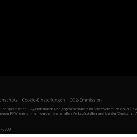
Weinheim, Viernheim, Ladenburg, Heppenheim, Germersheim, Speyer, Ludwigshafen,
Landau, Kandel, Herxheim, Bellheim, Neustadt, Worms, Bad Dürkheim, Grünstadt,
Mutterstadt, Frankenthal, Kaiserslautern, Pirmarsens, Wachenheim, der Region
Kraichgau, Rhein-Neckar-Kreis, Kraichgau, Nordbaden, Schwarzwald, Hessen, Rheinland
Pfalz, Kurpfalz sowie Odenwald.
Autoankauf in Bruchsal, der Region Karlsruhe Heidelberg Kraichgau sowie
dem Rhein-Neckar Raum und des näheren Umkreis.
enschutz
Cookie-Einstellungen
CO2-Emmission
ellen spezifischen CO
-Emissionen und gegebenenfalls zum Stromverbrauch neuer PKW kö
2
 neuer PKW' entnommen werden, der an allen Verkaufsstellen und bei der 'Deutschen A
276833