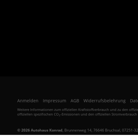
Anmelden
Impressum
AGB
Widerrufsbelehrung
Dat
Weitere Informationen zum offiziellen Kraftstoffverbrauch und zu den offizi
offiziellen spezifischen CO
-Emissionen und den offiziellen Stromverbrauch
2
© 2026
Autohaus Konrad
,
Brunnenweg 14
,
76646
Bruchsal,
07251-3