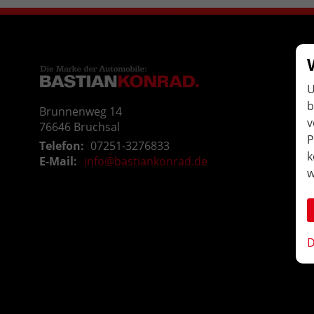
U
b
Brunnenweg 14
v
76646
Bruchsal
P
Telefon:
07251-3276833
k
E-Mail:
info@bastiankonrad.de
w
D