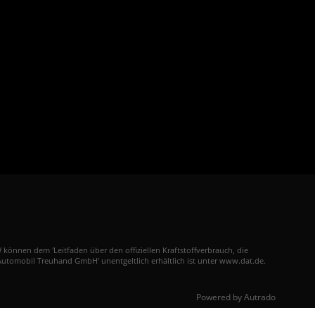
nnen dem 'Leitfaden über den offiziellen Kraftstoffverbrauch, die
utomobil Treuhand GmbH' unentgeltlich erhältlich ist unter www.dat.de.
Powered by Autrado