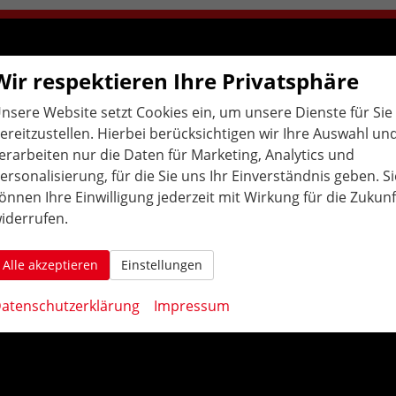
Wir respektieren Ihre Privatsphäre
ÖFFNUNGS
ZEITEN
.
nsere Website setzt Cookies ein, um unsere Dienste für Sie
Montag bis Freitag:
ereitzustellen. Hierbei berücksichtigen wir Ihre Auswahl un
10:00 Uhr-12:00 Uhr / 14:00 Uhr-18:00 Uhr
erarbeiten nur die Daten für Marketing, Analytics und
Samstag: geschlossen
ersonalisierung, für die Sie uns Ihr Einverständnis geben. Si
önnen Ihre Einwilligung jederzeit mit Wirkung für die Zukunf
Weitere Termine nach Vereinbarung:
iderrufen.
AAutohaus Konrad in Bruchsal. Ihr Partner für EU-Neuwagen, Reimport Fahrzeuge,
Alle akzeptieren
Einstellungen
gepflegten Gebrauchtwagen in der Region und dem Umland, Karlsruhe, Durlach,
Weingarten, Ettlingen, Rastatt, Baden-Baden, Offenburg, Achern, Lahr, Bühl,
atenschutzerklärung
Impressum
Emmendingen, Braisach, Riegel, Lörrach, Freiburg, Bretten, Pfinztal, Mühlacker,
Pforzheim, Althengstett, Calw, Nagold, Freudenstadt, Sinsheim, Heilbronn, Waghäusel,
Wiesloch, Walldorf, Heidelberg, Heilbronn, Bad Rappenau, Eppingen, Hockenheim,
Schwetzingen, Ketsch, Mosbach, Neckarsteinach, Neckarelz, Buchen, Mannheim,